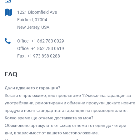
1221 Bloomfield Ave
Fairfield, 07004
New Jersey, USA.
Office : +1 862 783 0029
Office : +1 862 783 0519
Fax : +1 973 858 0288
FAQ
Дали идването с гаранция?
Когато е приложимо, ние предлагаме 12-месечна гаранция за
употребявани, ремонтирани и обменни продукти, докато новите
продукти носят стандартната гаранция на производителите.
Колко време ще отнеме доставката за моя?
Обикновено артикулите от склад отнемат от един до четири
дни, в зависимост от вашето местоположение.