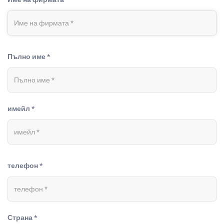
Пълно име *
имейл *
телефон *
Страна *