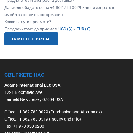
Предлагате ли експресна доставка?
Да, моля обадете се на +1 862 783 0029 или ни изпратете
имейл за повече информация.
Какви валути приемате?
Предпочитаме да приемем
USD ($)
и
EUR (€)
ПЛАТЕТЕ С PAYPAL
СВЪРЖЕТЕ НАС
Adams International LLC USA
1221 Bloomfield Ave
Fairfield New Jersey 07004 USA.
Office
: +1 862 783 0029 (Purchasing and After-sales)
Office
: +1 862 783 0519 (Inquiry and Info)
Fax
: +1 973 858 0288