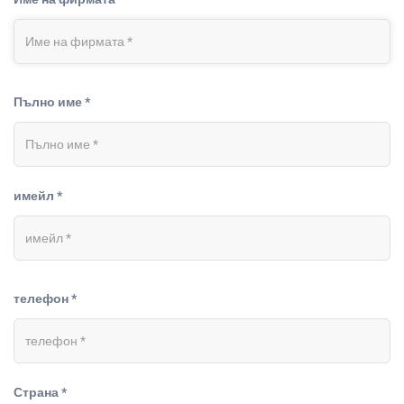
Пълно име *
имейл *
телефон *
Страна *