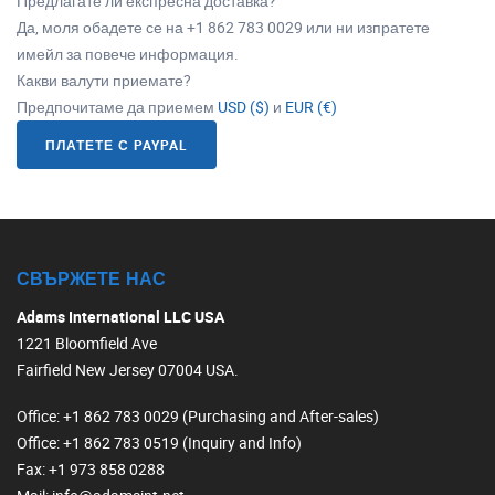
Предлагате ли експресна доставка?
Да, моля обадете се на +1 862 783 0029 или ни изпратете
имейл за повече информация.
Какви валути приемате?
Предпочитаме да приемем
USD ($)
и
EUR (€)
ПЛАТЕТЕ С PAYPAL
СВЪРЖЕТЕ НАС
Adams International LLC USA
1221 Bloomfield Ave
Fairfield New Jersey 07004 USA.
Office
: +1 862 783 0029 (Purchasing and After-sales)
Office
: +1 862 783 0519 (Inquiry and Info)
Fax
: +1 973 858 0288