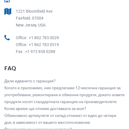
1221 Bloomfield Ave
Fairfield, 07004
New Jersey, USA.
Office : +1 862 783 0029
Office : +1 862 783 0519
Fax : +1 973 858 0288
FAQ
Дали идването с гаранция?
Когато е приложимо, ние предлагаме 12-месечна гаранция за
употребявани, ремонтирани и обменни продукти, докато новите
продукти носят стандартната гаранция на производителите.
Колко време ще отнеме доставката за моя?
Обикновено артикулите от склад отнемат от един до четири
дни, в зависимост от вашето местоположение.