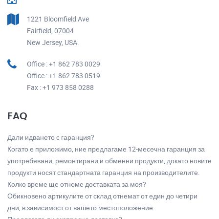
1221 Bloomfield Ave
Fairfield, 07004
New Jersey, USA.
Office : +1 862 783 0029
Office : +1 862 783 0519
Fax : +1 973 858 0288
FAQ
Дали идването с гаранция?
Когато е приложимо, ние предлагаме 12-месечна гаранция за
употребявани, ремонтирани и обменни продукти, докато новите
продукти носят стандартната гаранция на производителите.
Колко време ще отнеме доставката за моя?
Обикновено артикулите от склад отнемат от един до четири
дни, в зависимост от вашето местоположение.