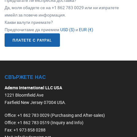
Предлагате ли експресна доставка?
Да, моля обадете се на +1 862 783 0029 или ни изпратете
имейл за повече информация.
Какви валути приемате?
Предпочитаме да приемем
USD ($)
и
EUR (€)
ПЛАТЕТЕ С PAYPAL
СВЪРЖЕТЕ НАС
Adams International LLC USA
1221 Bloomfield Ave
Fairfield New Jersey 07004 USA.
Office
: +1 862 783 0029 (Purchasing and After-sales)
Office
: +1 862 783 0519 (Inquiry and Info)
Fax
: +1 973 858 0288