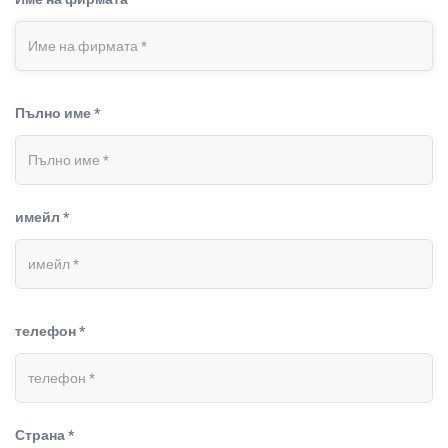
Пълно име *
имейл *
телефон *
Страна *