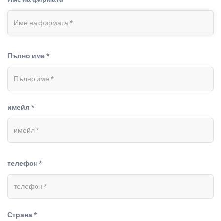
Пълно име *
имейл *
телефон *
Страна *