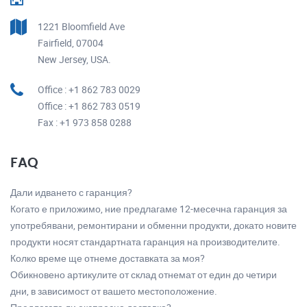
1221 Bloomfield Ave
Fairfield, 07004
New Jersey, USA.
Office : +1 862 783 0029
Office : +1 862 783 0519
Fax : +1 973 858 0288
FAQ
Дали идването с гаранция?
Когато е приложимо, ние предлагаме 12-месечна гаранция за
употребявани, ремонтирани и обменни продукти, докато новите
продукти носят стандартната гаранция на производителите.
Колко време ще отнеме доставката за моя?
Обикновено артикулите от склад отнемат от един до четири
дни, в зависимост от вашето местоположение.