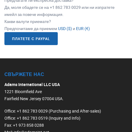
Предлагате ли експресна доставка?
Да, моля обадете се на +1 862 783 0029 или ни изпратете
имейл за повече информация.
Какви валути приемате?
Предпочитаме да приемем
USD ($)
и
EUR (€)
ПЛАТЕТЕ С PAYPAL
СВЪРЖЕТЕ НАС
Adams International LLC USA
1221 Bloomfield Ave
Fairfield New Jersey 07004 USA.
Office
: +1 862 783 0029 (Purchasing and After-sales)
Office
: +1 862 783 0519 (Inquiry and Info)
Fax
: +1 973 858 0288