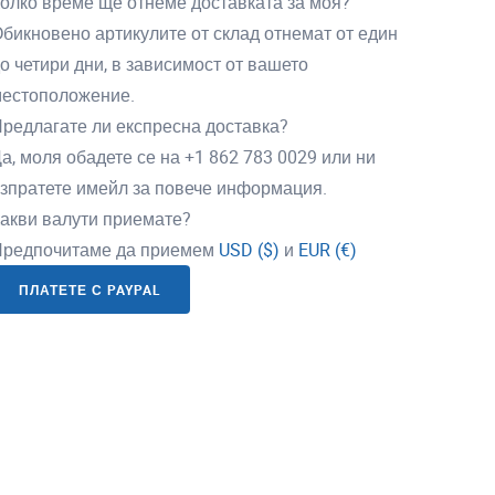
олко време ще отнеме доставката за моя?
бикновено артикулите от склад отнемат от един
о четири дни, в зависимост от вашето
естоположение.
редлагате ли експресна доставка?
а, моля обадете се на +1 862 783 0029 или ни
зпратете имейл за повече информация.
акви валути приемате?
редпочитаме да приемем
USD ($)
и
EUR (€)
ПЛАТЕТЕ С PAYPAL