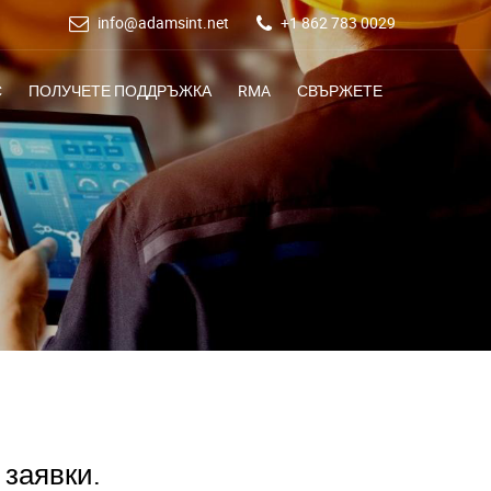
info@adamsint.net
+1 862 783 0029
С
ПОЛУЧЕТЕ ПОДДРЪЖКА
RMA
СВЪРЖЕТЕ
 заявки.