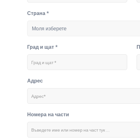
Страна *
Град и щат *
П
Адрес
Номера на части