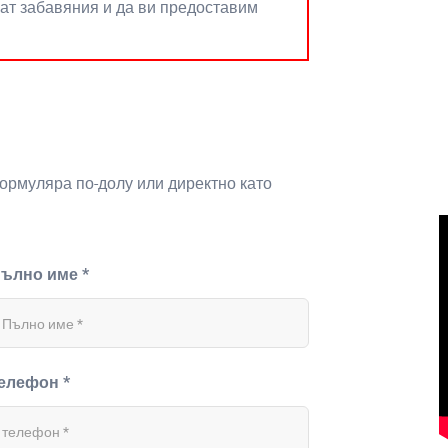
нат забавяния и да ви предоставим
формуляра по-долу или директно като
ълно име *
елефон *