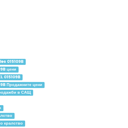
les 015109B
09B цени
L 015109B
09B Продажните цени
Продажби в САЩ
о
алство
о кралство