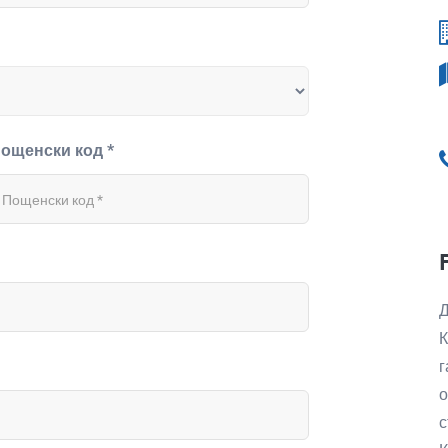
ощенски код *
Д
К
г
о
с