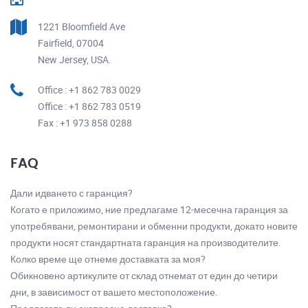
1221 Bloomfield Ave
Fairfield, 07004
New Jersey, USA.
Office : +1 862 783 0029
Office : +1 862 783 0519
Fax : +1 973 858 0288
FAQ
Дали идването с гаранция?
Когато е приложимо, ние предлагаме 12-месечна гаранция за
употребявани, ремонтирани и обменни продукти, докато новите
продукти носят стандартната гаранция на производителите.
Колко време ще отнеме доставката за моя?
Обикновено артикулите от склад отнемат от един до четири
дни, в зависимост от вашето местоположение.