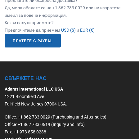
Предлагате ли експресна доставка?
Да, моля обадете се на +1 862 783 0029 или ни изпратете
имейл за повече информация.
Какви валути приемате?
Предпочитаме да приемем
USD ($)
и
EUR (€)
ПЛАТЕТЕ С PAYPAL
СВЪРЖЕТЕ НАС
Adams International LLC USA
1221 Bloomfield Ave
Fairfield New Jersey 07004 USA.
Office
: +1 862 783 0029 (Purchasing and After-sales)
Office
: +1 862 783 0519 (Inquiry and Info)
Fax
: +1 973 858 0288