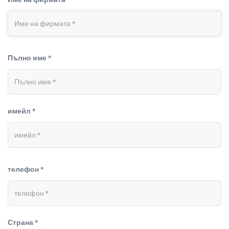
Пълно име *
имейл *
телефон *
Страна *