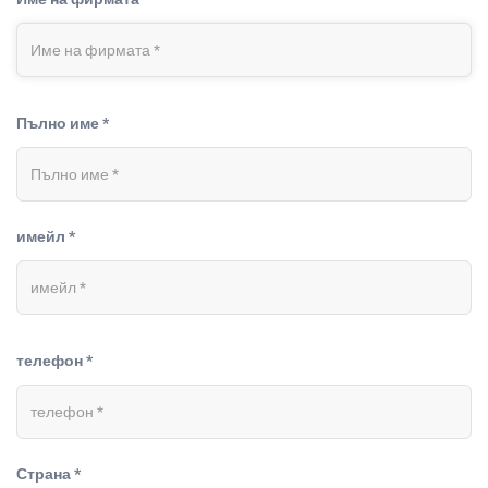
Пълно име *
имейл *
телефон *
Страна *