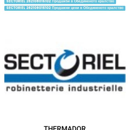
SECTORIEL 262108015102 Продажби в Обединеното кралство
SECTORIEL 262108015102 Продажни цени в Обединеното кралство