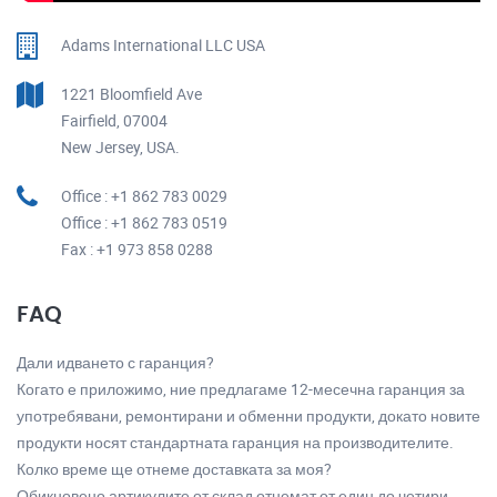
Adams International LLC USA
1221 Bloomfield Ave
Fairfield, 07004
New Jersey, USA.
Office : +1 862 783 0029
Office : +1 862 783 0519
Fax : +1 973 858 0288
FAQ
Дали идването с гаранция?
Когато е приложимо, ние предлагаме 12-месечна гаранция за
употребявани, ремонтирани и обменни продукти, докато новите
продукти носят стандартната гаранция на производителите.
Колко време ще отнеме доставката за моя?
Обикновено артикулите от склад отнемат от един до четири