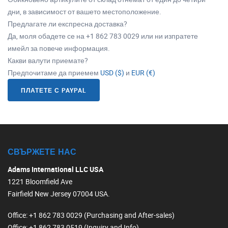
дни, в зависимост от вашето местоположение.
Предлагате ли експресна доставка?
Да, моля обадете се на +1 862 783 0029 или ни изпратете
имейл за повече информация.
Какви валути приемате?
Предпочитаме да приемем
USD ($)
и
EUR (€)
ПЛАТЕТЕ С PAYPAL
СВЪРЖЕТЕ НАС
Adams International LLC USA
1221 Bloomfield Ave
Fairfield New Jersey 07004 USA.
Office
: +1 862 783 0029 (Purchasing and After-sales)
Office
: +1 862 783 0519 (Inquiry and Info)