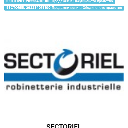
SECTORIEL 262234015100 Продажби в Обединеното кралство
SECTORIEL 262234015100 Продажни цени в Обединеното кралство