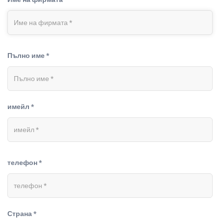
Пълно име *
имейл *
телефон *
Страна *