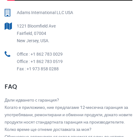
Adams International LLC USA
1221 Bloomfield Ave
Fairfield, 07004
New Jersey, USA.
Office : +1 862 783 0029
Office : +1 862 783 0519
Fax : +1 973 858 0288
FAQ
Дали идването с гаранция?
Когато е приложимо, ние предлагаме 12-месечна гаранция за
употребявани, ремонтирани и обменни продукти, докато новите
продукти носят стандартната гаранция на производителите.
Колко време ще отнеме доставката за моя?
Обикновено артикулите от склад отнемат от един до четири