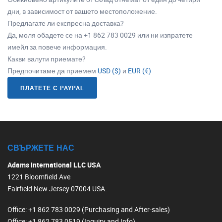
дни, в зависимост от вашето местоположение.
Предлагате ли експресна доставка?
Да, моля обадете се на +1 862 783 0029 или ни изпратете
имейл за повече информация.
Какви валути приемате?
Предпочитаме да приемем
USD ($)
и
EUR (€)
ПЛАТЕТЕ С PAYPAL
СВЪРЖЕТЕ НАС
Adams International LLC USA
1221 Bloomfield Ave
Fairfield New Jersey 07004 USA.
Office
: +1 862 783 0029 (Purchasing and After-sales)
Office
: +1 862 783 0519 (Inquiry and Info)