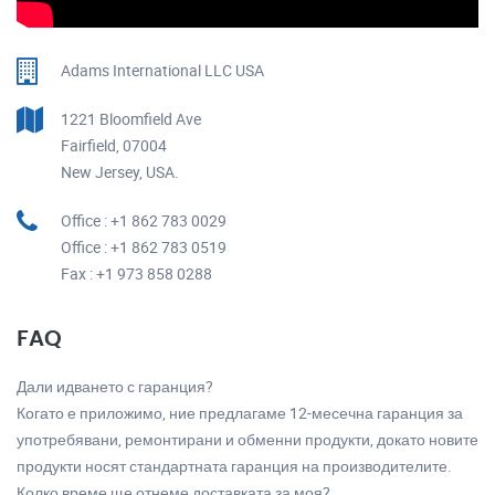
Adams International LLC USA
1221 Bloomfield Ave
Fairfield, 07004
New Jersey, USA.
Office : +1 862 783 0029
Office : +1 862 783 0519
Fax : +1 973 858 0288
FAQ
Дали идването с гаранция?
Когато е приложимо, ние предлагаме 12-месечна гаранция за
употребявани, ремонтирани и обменни продукти, докато новите
продукти носят стандартната гаранция на производителите.
Колко време ще отнеме доставката за моя?