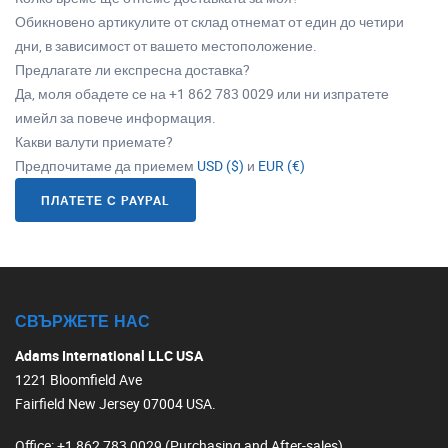
Обикновено артикулите от склад отнемат от един до четири
дни, в зависимост от вашето местоположение.
Предлагате ли експресна доставка?
Да, моля обадете се на +1 862 783 0029 или ни изпратете
имейл за повече информация.
Какви валути приемате?
Предпочитаме да приемем
USD ($)
и
EUR (€)
ПЛАТЕТЕ С PAYPAL
СВЪРЖЕТЕ НАС
Adams International LLC USA
1221 Bloomfield Ave
Fairfield New Jersey 07004 USA.
Office
: +1 862 783 0029 (Purchasing and After-sales)