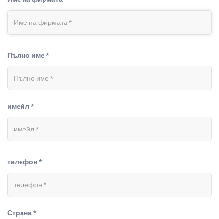
Пълно име *
имейл *
телефон *
Страна *