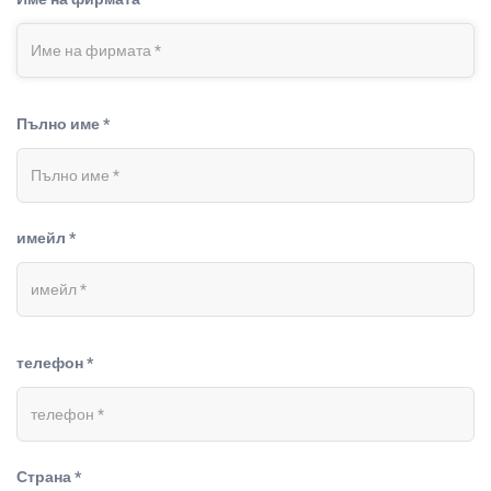
Пълно име *
имейл *
телефон *
Страна *