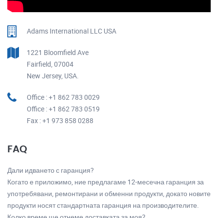
Adams International LLC USA
1221 Bloomfield Ave
Fairfield, 07004
New Jersey, USA.
Office : +1 862 783 0029
Office : +1 862 783 0519
Fax : +1 973 858 0288
FAQ
Дали идването с гаранция?
Когато е приложимо, ние предлагаме 12-месечна гаранция за
употребявани, ремонтирани и обменни продукти, докато новите
продукти носят стандартната гаранция на производителите.
Колко време ще отнеме доставката за моя?