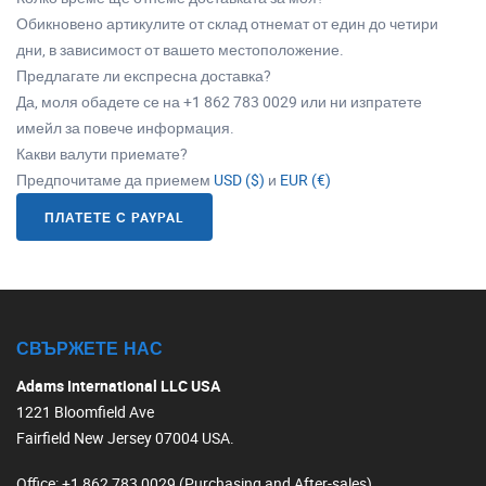
Обикновено артикулите от склад отнемат от един до четири
дни, в зависимост от вашето местоположение.
Предлагате ли експресна доставка?
Да, моля обадете се на +1 862 783 0029 или ни изпратете
имейл за повече информация.
Какви валути приемате?
Предпочитаме да приемем
USD ($)
и
EUR (€)
ПЛАТЕТЕ С PAYPAL
СВЪРЖЕТЕ НАС
Adams International LLC USA
1221 Bloomfield Ave
Fairfield New Jersey 07004 USA.
Office
: +1 862 783 0029 (Purchasing and After-sales)