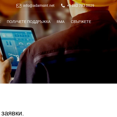
info@adamsint.net
+1 862 783 0029
С
ПОЛУЧЕТЕ ПОДДРЪЖКА
RMA
СВЪРЖЕТЕ
 заявки.