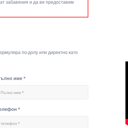
нат забавяния и да ви предоставим
формуляра по-долу или директно като
ълно име *
елефон *