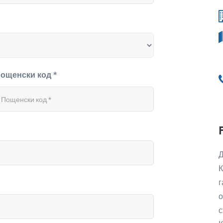
ощенски код *
Д
К
г
о
с