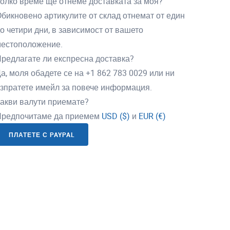
олко време ще отнеме доставката за моя?
бикновено артикулите от склад отнемат от един
о четири дни, в зависимост от вашето
естоположение.
редлагате ли експресна доставка?
а, моля обадете се на +1 862 783 0029 или ни
зпратете имейл за повече информация.
акви валути приемате?
редпочитаме да приемем
USD ($)
и
EUR (€)
ПЛАТЕТЕ С PAYPAL