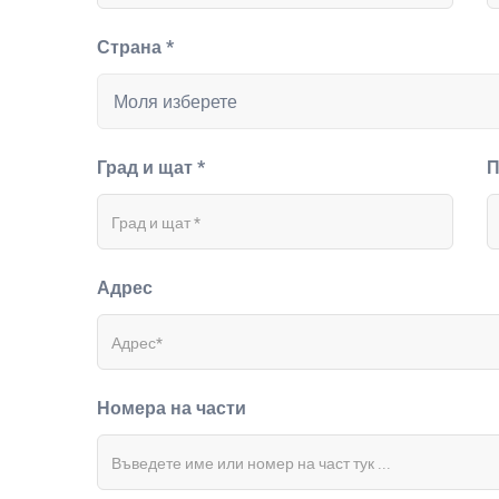
Страна *
Град и щат *
П
Адрес
Номера на части