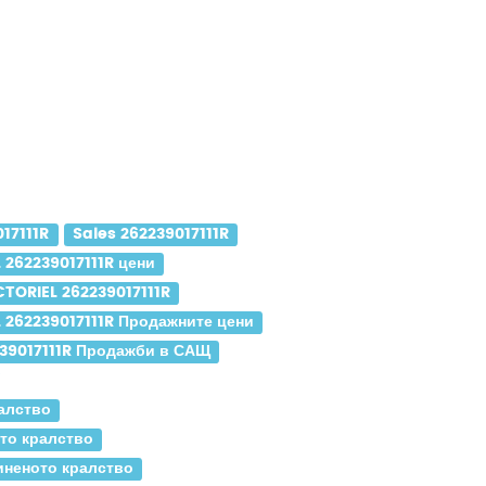
17111R
Sales 262239017111R
 262239017111R цени
CTORIEL 262239017111R
 262239017111R Продажните цени
39017111R Продажби в САЩ
ралство
то кралство
иненото кралство