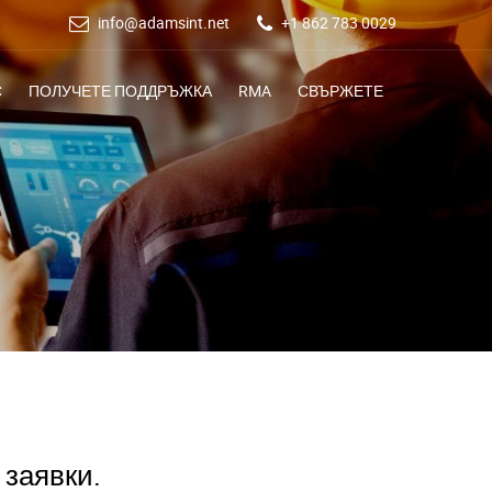
info@adamsint.net
+1 862 783 0029
С
ПОЛУЧЕТЕ ПОДДРЪЖКА
RMA
СВЪРЖЕТЕ
 заявки.