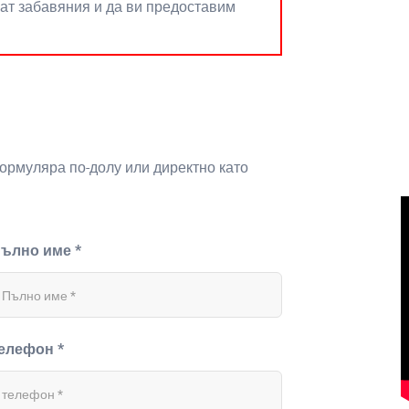
нат забавяния и да ви предоставим
формуляра по-долу или директно като
ълно име *
елефон *