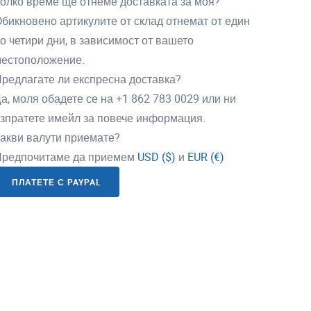
олко време ще отнеме доставката за моя?
бикновено артикулите от склад отнемат от един
о четири дни, в зависимост от вашето
естоположение.
редлагате ли експресна доставка?
а, моля обадете се на +1 862 783 0029 или ни
зпратете имейл за повече информация.
акви валути приемате?
редпочитаме да приемем
USD ($)
и
EUR (€)
ПЛАТЕТЕ С PAYPAL