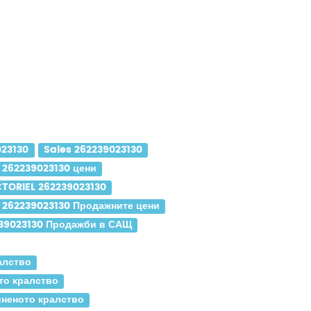
023130
Sales 262239023130
 262239023130 цени
TORIEL 262239023130
 262239023130 Продажните цени
239023130 Продажби в САЩ
алство
то кралство
иненото кралство