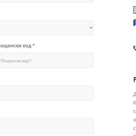
ощенски код *
Д
К
г
о
с