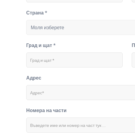
Страна *
Град и щат *
П
Адрес
Номера на части