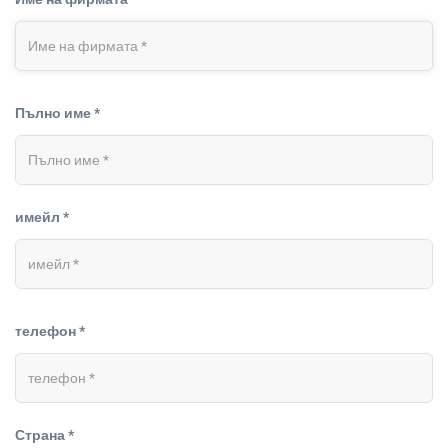
Пълно име *
имейл *
телефон *
Страна *