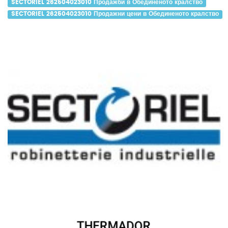
SECTORIEL 262504023010 Продажби в Обединеното кралство
SECTORIEL 262504023010 Продажни цени в Обединеното кралство