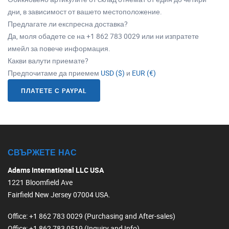
дни, в зависимост от вашето местоположение.
Предлагате ли експресна доставка?
Да, моля обадете се на +1 862 783 0029 или ни изпратете
имейл за повече информация.
Какви валути приемате?
Предпочитаме да приемем
USD ($)
и
EUR (€)
ПЛАТЕТЕ С PAYPAL
СВЪРЖЕТЕ НАС
Adams International LLC USA
1221 Bloomfield Ave
Fairfield New Jersey 07004 USA.
Office
: +1 862 783 0029 (Purchasing and After-sales)
Office
: +1 862 783 0519 (Inquiry and Info)