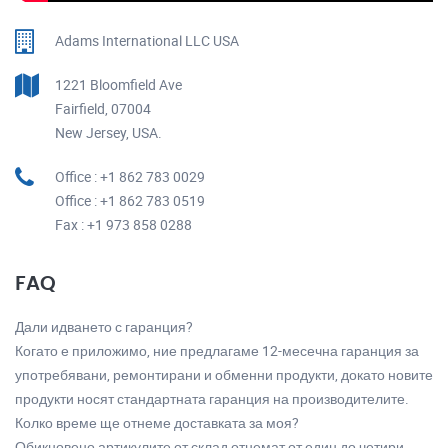
Adams International LLC USA
1221 Bloomfield Ave
Fairfield, 07004
New Jersey, USA.
Office : +1 862 783 0029
Office : +1 862 783 0519
Fax : +1 973 858 0288
FAQ
Дали идването с гаранция?
Когато е приложимо, ние предлагаме 12-месечна гаранция за
употребявани, ремонтирани и обменни продукти, докато новите
продукти носят стандартната гаранция на производителите.
Колко време ще отнеме доставката за моя?
Обикновено артикулите от склад отнемат от един до четири