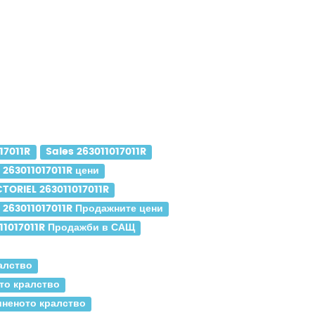
17011R
Sales 263011017011R
 263011017011R цени
TORIEL 263011017011R
 263011017011R Продажните цени
11017011R Продажби в САЩ
алство
то кралство
иненото кралство