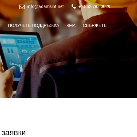
info@adamsint.net
+1 862 783 0029
С
ПОЛУЧЕТЕ ПОДДРЪЖКА
RMA
СВЪРЖЕТЕ
 заявки.