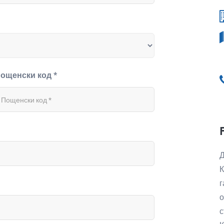
ощенски код *
Д
К
г
о
с