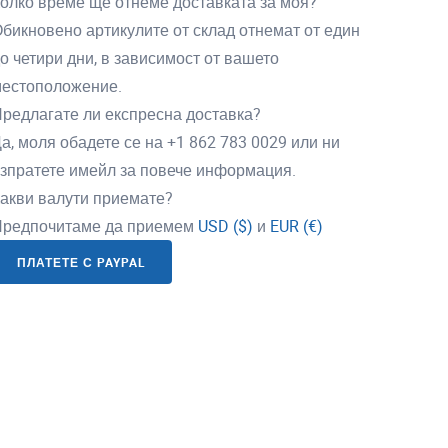
олко време ще отнеме доставката за моя?
бикновено артикулите от склад отнемат от един
о четири дни, в зависимост от вашето
естоположение.
редлагате ли експресна доставка?
а, моля обадете се на +1 862 783 0029 или ни
зпратете имейл за повече информация.
акви валути приемате?
редпочитаме да приемем
USD ($)
и
EUR (€)
ПЛАТЕТЕ С PAYPAL