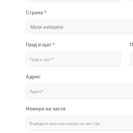
Страна *
Град и щат *
П
Адрес
Номера на части