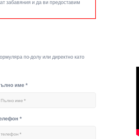
нат забавяния и да ви предоставим
формуляра по-долу или директно като
ълно име *
елефон *