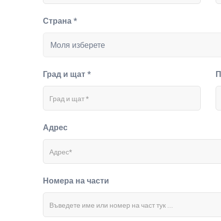
Страна *
Град и щат *
П
Адрес
Номера на части