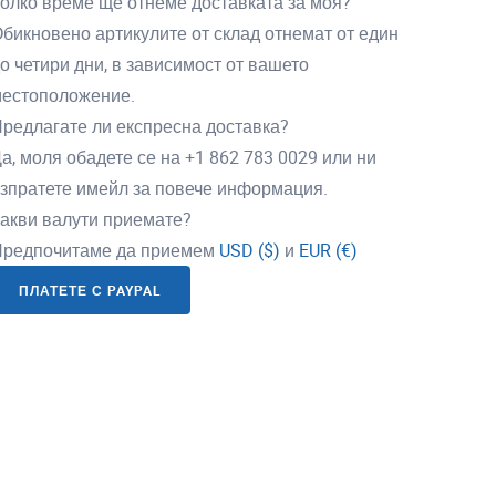
олко време ще отнеме доставката за моя?
бикновено артикулите от склад отнемат от един
о четири дни, в зависимост от вашето
естоположение.
редлагате ли експресна доставка?
а, моля обадете се на +1 862 783 0029 или ни
зпратете имейл за повече информация.
акви валути приемате?
редпочитаме да приемем
USD ($)
и
EUR (€)
ПЛАТЕТЕ С PAYPAL