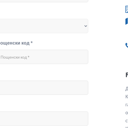
ощенски код *
Д
К
г
о
с