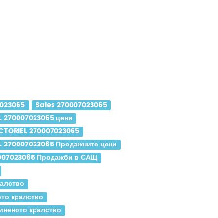
7023065
Sales 270007023065
L 270007023065 цени
CTORIEL 270007023065
L 270007023065 Продажните цени
007023065 Продажби в САЩ
ралство
то кралство
иненото кралство