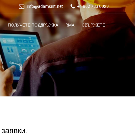
info@adamsint.net
+1 862 783 0029
С
ПОЛУЧЕТЕ ПОДДРЪЖКА
RMA
СВЪРЖЕТЕ
 заявки.