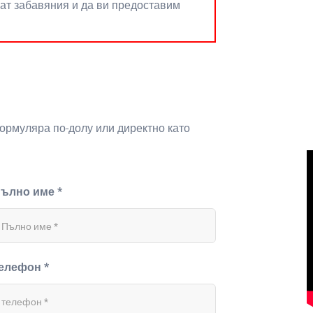
нат забавяния и да ви предоставим
формуляра по-долу или директно като
ълно име *
елефон *