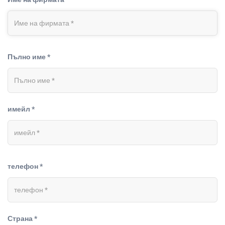
Пълно име *
имейл *
телефон *
Страна *