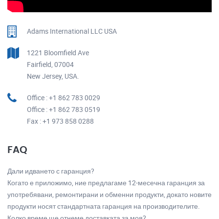
Adams International LLC USA
1221 Bloomfield Ave
Fairfield, 07004
New Jersey, USA.
Office : +1 862 783 0029
Office : +1 862 783 0519
Fax : +1 973 858 0288
FAQ
Дали идването с гаранция?
Когато е приложимо, ние предлагаме 12-месечна гаранция за
употребявани, ремонтирани и обменни продукти, докато новите
продукти носят стандартната гаранция на производителите.
Колко време ще отнеме доставката за моя?