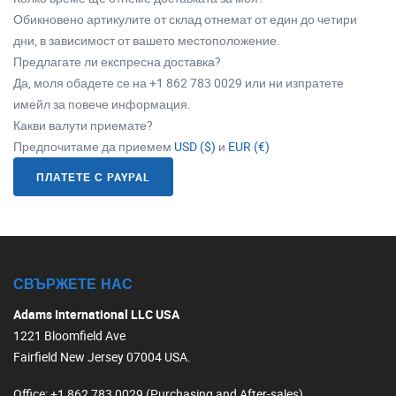
Обикновено артикулите от склад отнемат от един до четири
дни, в зависимост от вашето местоположение.
Предлагате ли експресна доставка?
Да, моля обадете се на +1 862 783 0029 или ни изпратете
имейл за повече информация.
Какви валути приемате?
Предпочитаме да приемем
USD ($)
и
EUR (€)
ПЛАТЕТЕ С PAYPAL
СВЪРЖЕТЕ НАС
Adams International LLC USA
1221 Bloomfield Ave
Fairfield New Jersey 07004 USA.
Office
: +1 862 783 0029 (Purchasing and After-sales)