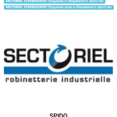
SECTORIEL 270090024110 Продажби в Обединеното кралство
SECTORIEL 270090024110 Продажни цени в Обединеното кралство