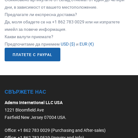
дни, в зависимост от вашето местоположение.
Предлагате ли експресна доставка?
Да, моля обадете се на +1 862 783 0029 или ни изпратете
имейл за повече информация.
Какви валути приемате?
Предпочитаме да приемем
USD ($)
и
EUR (€)
ПЛАТЕТЕ С PAYPAL
СВЪРЖЕТЕ НАС
Adams International LLC USA
1221 Bloomfield Ave
Fairfield New Jersey 07004 USA.
Office
: +1 862 783 0029 (Purchasing and After-sales)
Office
: +1 862 783 0519 (Inquiry and Info)