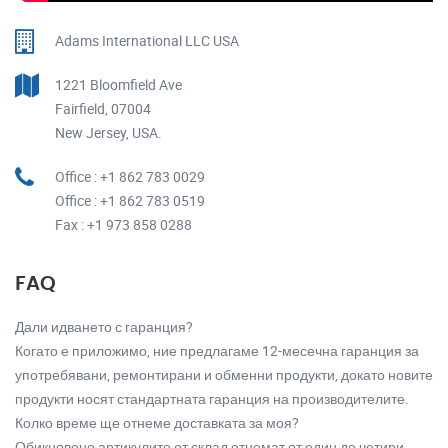
Adams International LLC USA
1221 Bloomfield Ave
Fairfield, 07004
New Jersey, USA.
Office : +1 862 783 0029
Office : +1 862 783 0519
Fax : +1 973 858 0288
FAQ
Дали идването с гаранция?
Когато е приложимо, ние предлагаме 12-месечна гаранция за
употребявани, ремонтирани и обменни продукти, докато новите
продукти носят стандартната гаранция на производителите.
Колко време ще отнеме доставката за моя?
Обикновено артикулите от склад отнемат от един до четири