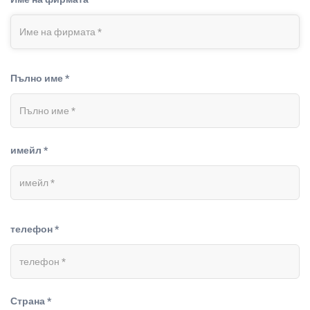
Пълно име *
имейл *
телефон *
Страна *